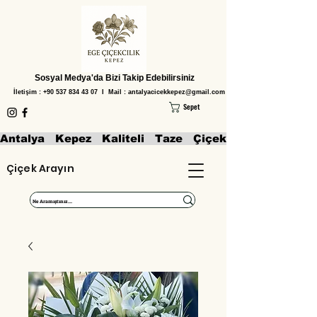
Sosyal Medya'da Bizi Takip Edebilirsiniz
İletişim :
+90 537 834 43 07
I Mail :
antalyacicekkepez@gmail.com
Sepet
Antalya   Kepez   Kaliteli   Taze   Çiçekler   Aranjmanl
Çiçek Arayın