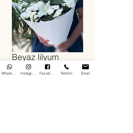
Beyaz lilyum
papatyalar
WhatsApp
Instagram
Facebook
Telefon
Email
Fiyat
₺2.500,00
Adet
*
Sepete Ekle