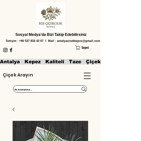
Sosyal Medya'da Bizi Takip Edebilirsiniz
İletişim :
+90 537 834 43 07
I Mail :
antalyacicekkepez@gmail.com
Sepet
Antalya   Kepez   Kaliteli   Taze   Çiçekler   Aranjmanl
Çiçek Arayın