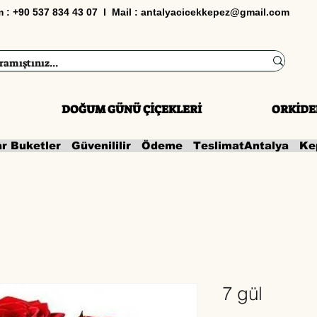
im : +90 537 834 43 07 I Mail :
antalyacicekkepez@gmail.com
DOĞUM GÜNÜ ÇİÇEKLERİ
ORKİDE
ar Buketler   Güvenililir   Ödeme   Teslimat
7 gül