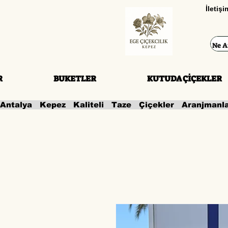
İletiş
R
BUKETLER
KUTUDA ÇİÇEKLER
Antalya   Kepez   Kaliteli   Taze   Çiçekler   Aranjmanl