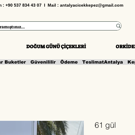
im : +90 537 834 43 07 I Mail :
antalyacicekkepez@gmail.com
DOĞUM GÜNÜ ÇİÇEKLERİ
ORKİDE
ar Buketler   Güvenililir   Ödeme   Teslimat
61 gül