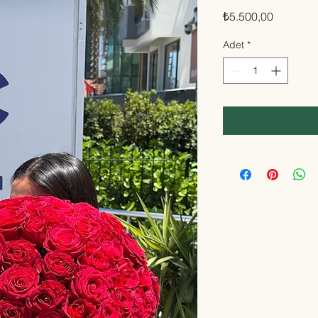
Fiyat
₺5.500,00
Adet
*