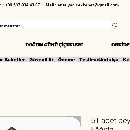
im : +90 537 834 43 07 I Mail :
antalyacicekkepez@gmail.com
DOĞUM GÜNÜ ÇİÇEKLERİ
ORKİDE
ar Buketler   Güvenililir   Ödeme   Teslimat
51 adet bey
kâğıtta