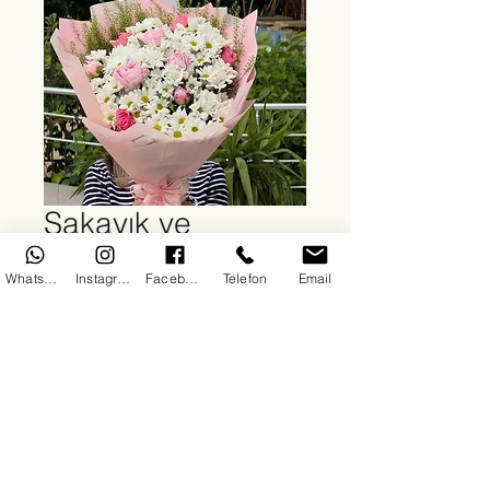
Şakayık ve
papatya
WhatsApp
Instagram
Facebook
Telefon
Email
Fiyat
₺3.500,00
Adet
*
Sepete Ekle