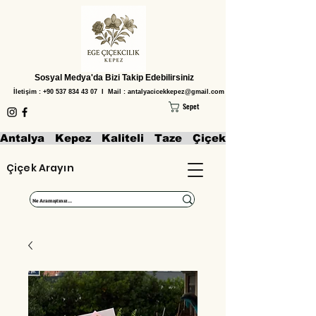
Sosyal Medya'da Bizi Takip Edebilirsiniz
İletişim :
+90 537 834 43 07
I Mail :
antalyacicekkepez@gmail.com
Sepet
Antalya   Kepez   Kaliteli   Taze   Çiçekler   Aranjmanl
Çiçek Arayın