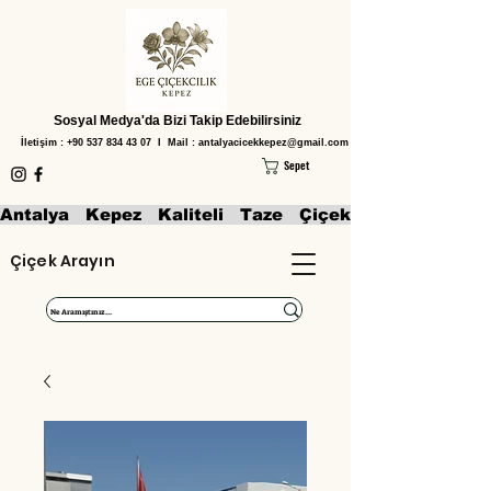
Sosyal Medya'da Bizi Takip Edebilirsiniz
İletişim :
+90 537 834 43 07
I Mail :
antalyacicekkepez@gmail.com
Sepet
Antalya   Kepez   Kaliteli   Taze   Çiçekler   Aranjmanl
Çiçek Arayın