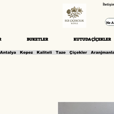
İletiş
R
BUKETLER
KUTUDA ÇİÇEKLER
Antalya   Kepez   Kaliteli   Taze   Çiçekler   Aranjmanl