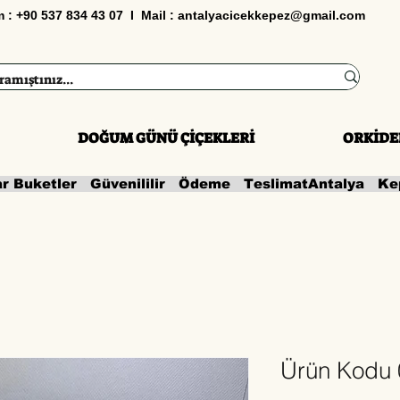
im : +90 537 834 43 07 I Mail :
antalyacicekkepez@gmail.com
DOĞUM GÜNÜ ÇİÇEKLERİ
ORKİDE
ar Buketler   Güvenililir   Ödeme   Teslimat
Ürün Kodu 