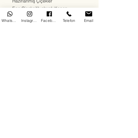
Hazırlanmış Çiçekler
Ege Çiçekçilik olarak Kepez
bölgesinde sevdiklerinize en özel
WhatsApp
Instagram
Facebook
Telefon
Email
duyguları en taze çiçeklerle
ulaştırıyoruz. Kırmızı güllerden beyaz
lilyumlara, papatyalardan orkidelere
kadar her zevke uygun çiçek
aranjmanlarımızla 7/24 teslimat
sağlıyoruz. Doğum günü, yıldönümü,
açılış, cenaze ya da “sadece mutlu
et” sebepli tüm siparişleriniz için
buradayız.
Her çiçeğimizde kalite, hız ve güven
ön plandadır. Antalya Kepez'de çiçek
siparişinin en doğru adresindesiniz.