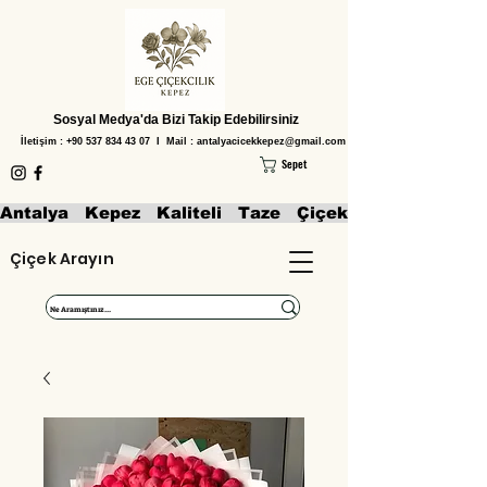
Sosyal Medya'da Bizi Takip Edebilirsiniz
İletişim :
+90 537 834 43 07
I Mail :
antalyacicekkepez@gmail.com
Sepet
Antalya   Kepez   Kaliteli   Taze   Çiçekler   Aranjmanl
Çiçek Arayın