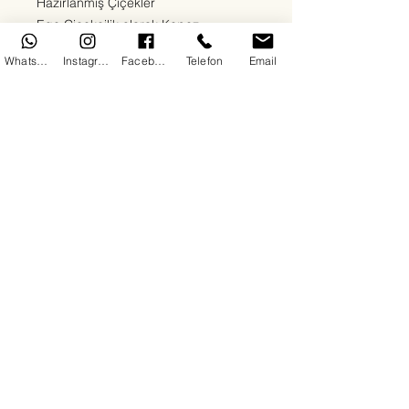
Hazırlanmış Çiçekler
Ege Çiçekçilik olarak Kepez
bölgesinde sevdiklerinize en özel
WhatsApp
Instagram
Facebook
Telefon
Email
duyguları en taze çiçeklerle
ulaştırıyoruz. Kırmızı güllerden beyaz
lilyumlara, papatyalardan orkidelere
kadar her zevke uygun çiçek
aranjmanlarımızla 7/24 teslimat
sağlıyoruz. Doğum günü, yıldönümü,
açılış, cenaze ya da “sadece mutlu
et” sebepli tüm siparişleriniz için
buradayız.
Her çiçeğimizde kalite, hız ve güven
ön plandadır. Antalya Kepez'de çiçek
siparişinin en doğru adresindesiniz.