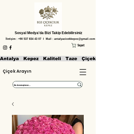
Sosyal Medya'da Bizi Takip Edebilirsiniz
İletişim :
+90 537 834 43 07
I Mail :
antalyacicekkepez@gmail.com
Sepet
Antalya   Kepez   Kaliteli   Taze   Çiçekler   Aranjmanl
Çiçek Arayın