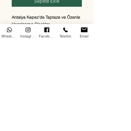
Sepete Ekle
Antalya Kepez'de Taptaze ve Özenle
Hazırlanmış Çiçekler
Ege Çiçekçilik olarak Kepez
WhatsApp
Instagram
Facebook
Telefon
Email
bölgesinde sevdiklerinize en özel
duyguları en taze çiçeklerle
ulaştırıyoruz. Kırmızı güllerden beyaz
lilyumlara, papatyalardan orkidelere
kadar her zevke uygun çiçek
aranjmanlarımızla 7/24 teslimat
sağlıyoruz. Doğum günü, yıldönümü,
açılış, cenaze ya da “sadece mutlu
et” sebepli tüm siparişleriniz için
buradayız.
Her çiçeğimizde kalite, hız ve güven
ön plandadır. Antalya Kepez'de çiçek
siparişinin en doğru adresindesiniz.