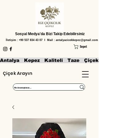
Sosyal Medya'da Bizi Takip Edebilirsiniz
İletişim :
+90 537 834 43 07
I Mail :
antalyacicekkepez@gmail.com
Sepet
Antalya   Kepez   Kaliteli   Taze   Çiçekler   Aranjmanl
Çiçek Arayın