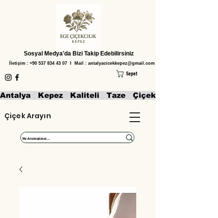
Sosyal Medya'da Bizi Takip Edebilirsiniz
İletişim :
+90 537 834 43 07
I Mail :
antalyacicekkepez@gmail.com
Sepet
Antalya   Kepez   Kaliteli   Taze   Çiçekler   Aranjmanl
Çiçek Arayın