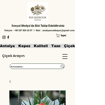
Sosyal Medya'da Bizi Takip Edebilirsiniz
İletişim :
+90 537 834 43 07
I Mail :
antalyacicekkepez@gmail.com
Sepet
Antalya   Kepez   Kaliteli   Taze   Çiçekler   Aranjmanl
Çiçek Arayın