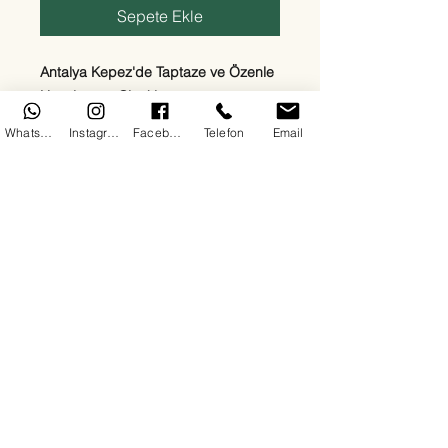
Sepete Ekle
Antalya Kepez'de Taptaze ve Özenle
Hazırlanmış Çiçekler
Ege Çiçekçilik olarak Kepez
WhatsApp
Instagram
Facebook
Telefon
Email
bölgesinde sevdiklerinize en özel
duyguları en taze çiçeklerle
ulaştırıyoruz. Kırmızı güllerden beyaz
lilyumlara, papatyalardan orkidelere
kadar her zevke uygun çiçek
aranjmanlarımızla 7/24 teslimat
sağlıyoruz. Doğum günü, yıldönümü,
açılış, cenaze ya da “sadece mutlu
et” sebepli tüm siparişleriniz için
buradayız.
Her çiçeğimizde kalite, hız ve güven
ön plandadır. Antalya Kepez'de çiçek
siparişinin en doğru adresindesiniz.