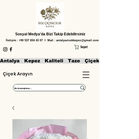
Sosyal Medya'da Bizi Takip Edebilirsiniz
İletişim :
+90 537 834 43 07
I Mail :
antalyacicekkepez@gmail.com
Sepet
Antalya   Kepez   Kaliteli   Taze   Çiçekler   Aranjmanl
Çiçek Arayın