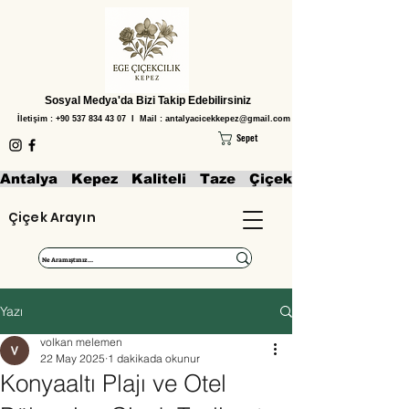
Sosyal Medya'da Bizi Takip Edebilirsiniz
İletişim :
+90 537 834 43 07
I Mail :
antalyacicekkepez@gmail.com
Sepet
Antalya   Kepez   Kaliteli   Taze   Çiçekler   Aranjmanl
Çiçek Arayın
Yazı
volkan melemen
22 May 2025
1 dakikada okunur
Konyaaltı Plajı ve Otel