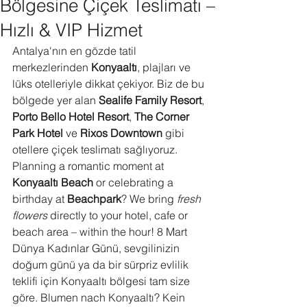
Bölgesine Çiçek Teslimatı –
Hızlı & VIP Hizmet
Antalya'nın en gözde tatil 
merkezlerinden 
Konyaaltı
, plajları ve 
lüks otelleriyle dikkat çekiyor. Biz de bu 
bölgede yer alan 
Sealife Family Resort
, 
Porto Bello Hotel Resort
, 
The Corner 
Park Hotel
 ve 
Rixos Downtown
 gibi 
otellere çiçek teslimatı sağlıyoruz. 
Planning a romantic moment at 
Konyaaltı Beach
 or celebrating a 
birthday at 
Beachpark
? We bring 
fresh 
flowers
 directly to your hotel, cafe or 
beach area – within the hour! 8 Mart 
Dünya Kadınlar Günü, sevgilinizin 
doğum günü ya da bir sürpriz evlilik 
teklifi için Konyaaltı bölgesi tam size 
göre. Blumen nach Konyaaltı? Kein 