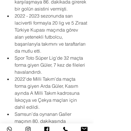
karşılaşmaya 86. dakikada girerek 
bir golün asistini vermişti.
2022 - 2023 sezonunda sarı 
lacivertli formayla 20 lig ve 5 Ziraat 
Türkiye Kupası maçında görev 
alan yetenekli futbolcu, 
başarılarıyla takımını ve taraftarları 
da mutlu etti.
Spor Toto Süper Lig'de 32 maçta 
forma giyen Güler, 7 kez de fileleri 
havalandırdı.  
2022’de Milli Takım’da maçta 
forma giyen Arda Güler, Kasım 
ayında A Milli Takım kadrosuna 
İskoçya ve Çekya maçları için 
dahil edildi.
Samsun’da oynanan Galler 
maçının 80. dakikasında 
kaydettiği nefis golle 