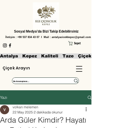
Sosyal Medya'da Bizi Takip Edebilirsiniz
İletişim :
+90 537 834 43 07
I Mail :
antalyacicekkepez@gmail.com
Sepet
Antalya   Kepez   Kaliteli   Taze   Çiçekler   Aranjmanl
Çiçek Arayın
Yazı
volkan melemen
22 May 2025
2 dakikada okunur
Arda Güler Kimdir? Hayatı