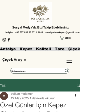
Sosyal Medya'da Bizi Takip Edebilirsiniz
İletişim :
+90 537 834 43 07
I Mail :
antalyacicekkepez@gmail.com
Sepet
Antalya   Kepez   Kaliteli   Taze   Çiçekler   Aranjmanl
Çiçek Arayın
Yazı
volkan melemen
22 May 2025
1 dakikada okunur
Özel Günler İçin Kepez