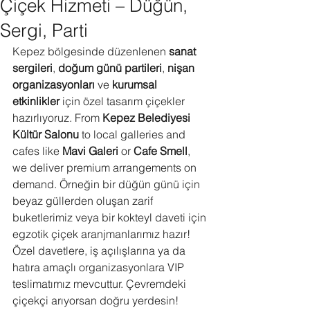
Çiçek Hizmeti – Düğün,
Sergi, Parti
Kepez bölgesinde düzenlenen 
sanat 
sergileri
, 
doğum günü partileri
, 
nişan 
organizasyonları
 ve 
kurumsal 
etkinlikler
 için özel tasarım çiçekler 
hazırlıyoruz. From 
Kepez Belediyesi 
Kültür Salonu
 to local galleries and 
cafes like 
Mavi Galeri
 or 
Cafe Smell
, 
we deliver premium arrangements on 
demand. Örneğin bir düğün günü için 
beyaz güllerden oluşan zarif 
buketlerimiz veya bir kokteyl daveti için 
egzotik çiçek aranjmanlarımız hazır! 
Özel davetlere, iş açılışlarına ya da 
hatıra amaçlı organizasyonlara VIP 
teslimatımız mevcuttur. Çevremdeki 
çiçekçi arıyorsan doğru yerdesin! 