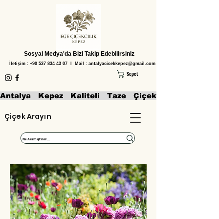
Sosyal Medya'da Bizi Takip Edebilirsiniz
İletişim :
+90 537 834 43 07
I Mail :
antalyacicekkepez@gmail.com
Sepet
Antalya   Kepez   Kaliteli   Taze   Çiçekler   Aranjmanl
Çiçek Arayın