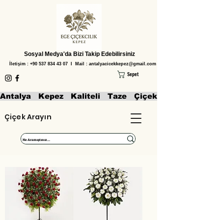
Sosyal Medya'da Bizi Takip Edebilirsiniz
İletişim :
+90 537 834 43 07
I Mail :
antalyacicekkepez@gmail.com
Sepet
Antalya   Kepez   Kaliteli   Taze   Çiçekler   Aranjmanl
Çiçek Arayın