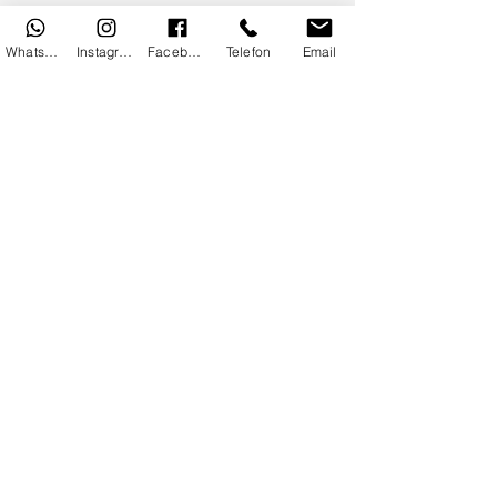
İletişim
Gizlilik
WhatsApp
Instagram
Facebook
Telefon
Email
Güvenli Alılveriş
KVKK Bilgilendirmesi
Gizlilik Sözleşmesi
Faydalı Bilgiler
Burçlara Göre Çiçekler
Çiçek Bakımı
Çiçek Anlamları
Satış Sözleşmesi
Copyright© 2025 Antalya Kepez Ege
Çiçeklicik tarafından yapılmıştır.