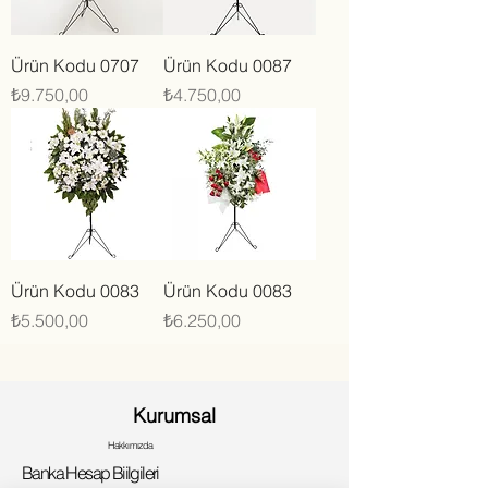
Ürün Kodu 0707
Ürün Kodu 0087
Fiyat
Fiyat
₺9.750,00
₺4.750,00
Ürün Kodu 0083
Ürün Kodu 0083
Fiyat
Fiyat
₺5.500,00
₺6.250,00
Kurumsal
Hakkımızda
Banka Hesap Biilgileri