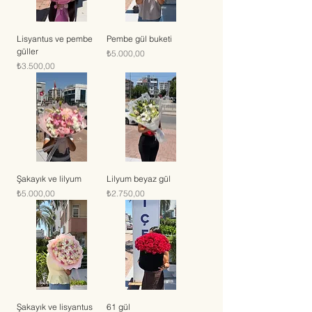
Lisyantus ve pembe
Pembe gül buketi
güller
Fiyat
₺5.000,00
Fiyat
₺3.500,00
Şakayık ve lilyum
Lilyum beyaz gül
Fiyat
Fiyat
₺5.000,00
₺2.750,00
Şakayık ve lisyantus
61 gül