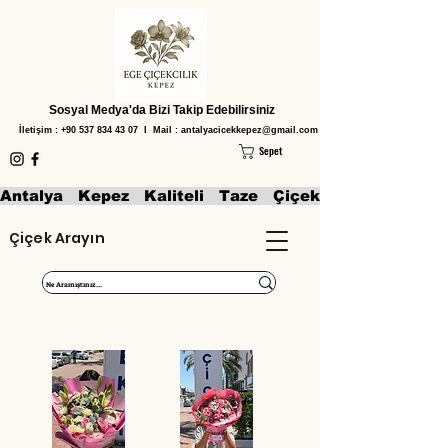
Sosyal Medya'da Bizi Takip Edebilirsiniz
İletişim :
+90 537 834 43 07
I Mail :
antalyacicekkepez@gmail.com
Sepet
Antalya   Kepez   Kaliteli   Taze   Çiçekler   Aranjmanl
Çiçek Arayın