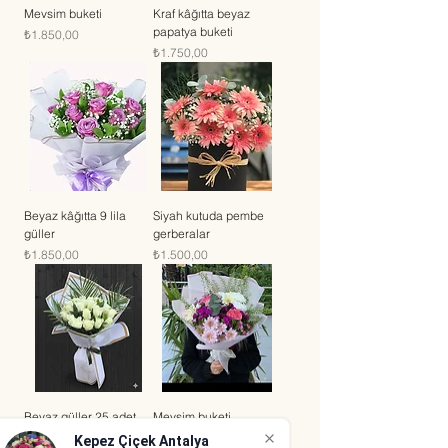
Mevsim buketi
Kraf kâğıtta beyaz
papatya buketi
Fiyat
₺1.850,00
Fiyat
₺1.750,00
Beyaz kâğıtta 9 lila
Siyah kutuda pembe
güller
gerberalar
Fiyat
Fiyat
₺1.850,00
₺1.500,00
Beyaz güller 25 adet
Mevsim buketi
Fiyat
Fiyat
₺4.500,00
₺1.750,00
Kepez Çiçek Antalya